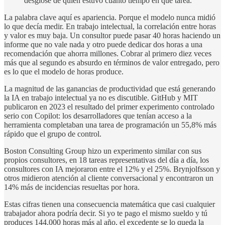
desglose de quién estuvo cuánto tiempo en qué tarea.
La palabra clave aquí es apariencia. Porque el modelo nunca midió
lo que decía medir. En trabajo intelectual, la correlación entre horas
y valor es muy baja. Un consultor puede pasar 40 horas haciendo un
informe que no vale nada y otro puede dedicar dos horas a una
recomendación que ahorra millones. Cobrar al primero diez veces
más que al segundo es absurdo en términos de valor entregado, pero
es lo que el modelo de horas produce.
La magnitud de las ganancias de productividad que está generando
la IA en trabajo intelectual ya no es discutible. GitHub y MIT
publicaron en 2023 el resultado del primer experimento controlado
serio con Copilot: los desarrolladores que tenían acceso a la
herramienta completaban una tarea de programación un 55,8% más
rápido que el grupo de control.
Boston Consulting Group hizo un experimento similar con sus
propios consultores, en 18 tareas representativas del día a día, los
consultores con IA mejoraron entre el 12% y el 25%. Brynjolfsson y
otros midieron atención al cliente conversacional y encontraron un
14% más de incidencias resueltas por hora.
Estas cifras tienen una consecuencia matemática que casi cualquier
trabajador ahora podría decir. Si yo te pago el mismo sueldo y tú
produces 144.000 horas más al año, el excedente se lo queda la