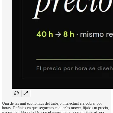
Una de las unit económics del trabajo intelectual era cobrar por
horas. Definias en que segmento te querías mover, fijabas tu precio,
y a vender. Ahora la IA, con el aumento de la productividad, nos