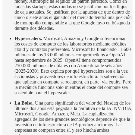
money. Anthropic ha seguido un patrón parecido. Como en
todas las startups, estas rondas no se justifican por los flujos
de caja actuales. Se justifican por la apuesta de que dentro de
cinco o siete años el ganador del mercado tendrá una posición
de monopolio comparable a la que Google tuvo en búsqueda
durante dos décadas.
Hyperscalers.
Microsoft, Amazon y Google subvencionan
los costes de computo de los laboratorios mediante créditos
cloud y contratos preferentes. Microsoft ha financiado 11.600
millones de los 13.000 millones comprometidos a OpenAI
hasta septiembre de 2025. OpenAI tiene comprometidos
250.000 millones de dólares con Azure durante seis años
(2025-2030). Esto explica por qué hyperscalers son a la vez
accionistas y proveedores de infraestructura: la subvención
que aplican en compute se recupera, en parte, vía equity. Pero
la mecánica funciona solo mientras el coste del compute sea
sostenible para el hyperscaler.
La Bolsa.
Una parte significativa del valor del Nasdaq de los
últimos dos años está pegada a la narrativa de la IA. NVIDIA,
Microsoft, Google, Amazon, Meta. La capitalización
agregada de los siete grandes tecnológicos depende de que la
inversión en infraestructura de IA produzca retornos. Las
empresas se compran entre sí, y eso hincha ambas