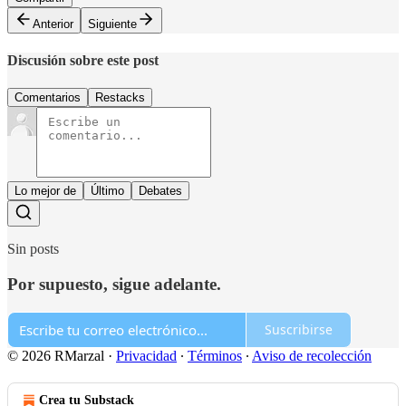
Anterior
Siguiente
Discusión sobre este post
Comentarios
Restacks
Lo mejor de
Último
Debates
Sin posts
Por supuesto, sigue adelante.
Suscribirse
© 2026 RMarzal
·
Privacidad
∙
Términos
∙
Aviso de recolección
Crea tu Substack