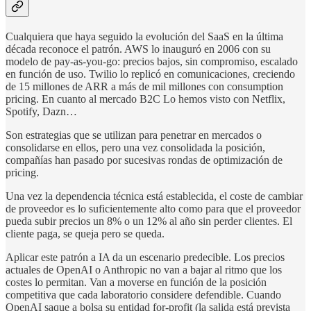
Cualquiera que haya seguido la evolución del SaaS en la última
década reconoce el patrón. AWS lo inauguró en 2006 con su
modelo de pay-as-you-go: precios bajos, sin compromiso, escalado
en función de uso. Twilio lo replicó en comunicaciones, creciendo
de 15 millones de ARR a más de mil millones con consumption
pricing. En cuanto al mercado B2C Lo hemos visto con Netflix,
Spotify, Dazn…
Son estrategias que se utilizan para penetrar en mercados o
consolidarse en ellos, pero una vez consolidada la posición,
compañías han pasado por sucesivas rondas de optimización de
pricing.
Una vez la dependencia técnica está establecida, el coste de cambiar
de proveedor es lo suficientemente alto como para que el proveedor
pueda subir precios un 8% o un 12% al año sin perder clientes. El
cliente paga, se queja pero se queda.
Aplicar este patrón a IA da un escenario predecible. Los precios
actuales de OpenAI o Anthropic no van a bajar al ritmo que los
costes lo permitan. Van a moverse en función de la posición
competitiva que cada laboratorio considere defendible. Cuando
OpenAI saque a bolsa su entidad for-profit (la salida está prevista