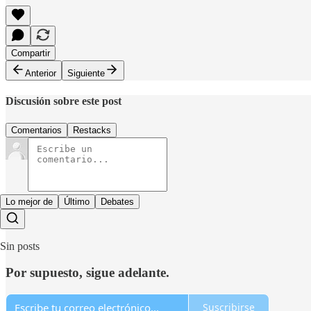
Compartir
Anterior
Siguiente
Discusión sobre este post
Comentarios
Restacks
Lo mejor de
Último
Debates
Sin posts
Por supuesto, sigue adelante.
Suscribirse