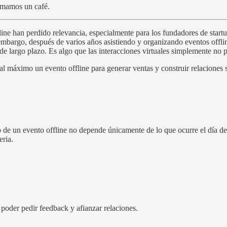
tomamos un café.
line han perdido relevancia, especialmente para los fundadores de start
 embargo, después de varios años asistiendo y organizando eventos offli
 de largo plazo. Es algo que las interacciones virtuales simplemente no 
al máximo un evento offline para generar ventas y construir relacione
o de un evento offline no depende únicamente de lo que ocurre el día de
eria.
a poder pedir feedback y afianzar relaciones.