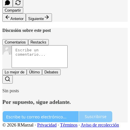
Compartir
Anterior
Siguiente
Discusión sobre este post
Comentarios
Restacks
Lo mejor de
Último
Debates
Sin posts
Por supuesto, sigue adelante.
Suscribirse
© 2026 RMarzal
·
Privacidad
∙
Términos
∙
Aviso de recolección